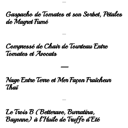
—
Gaspacho de Tomates et son Sorbet, Pétales
de Magret Fumé
—
Compressé de Chair de Tourteau Entre
Tomates et Avocats
—
Nage Entre Terre et Mer Façon Fraîcheur
Thaï
—
Le Trois B (Betterave, Burratina,
Bayonne) à l’Huile de Truffe d’Eté