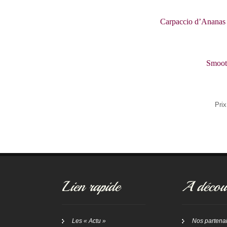
Carpaccio d’Ananas R
Smooth
Prix net 
Lien rapide
A découv
Les « Actu »
Nos partena